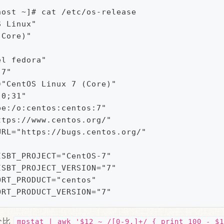
ost ~]# cat /etc/os-release

 Linux"

Core)"

l fedora"

7"

"CentOS Linux 7 (Core)"

0;31"

e:/o:centos:centos:7"

tps://www.centos.org/"

URL="https://bugs.centos.org/"

SBT_PROJECT="CentOS-7"

SBT_PROJECT_VERSION="7"

RT_PRODUCT="centos"

ORT_PRODUCT_VERSION="7"
分比
mpstat | awk '$12 ~ /[0-9.]+/ { print 100 - $1