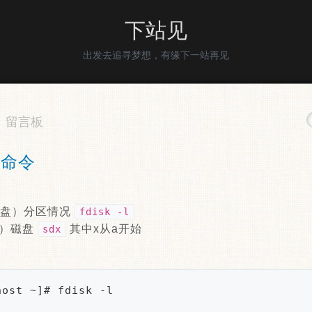
下站见
出发去追寻梦想，有缘下一站再见
留言板
检命令
硬盘）分区情况
fdisk -l
盘）磁盘
其中x从a开始
sdx
ost ~]# fdisk -l
