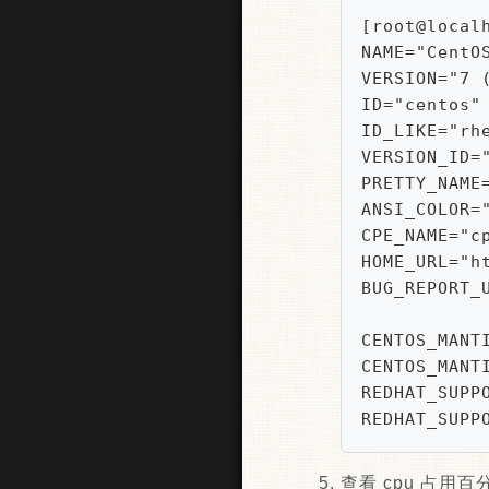
[root@localh
NAME="CentOS
VERSION="7 (
ID="centos"

ID_LIKE="rhe
VERSION_ID="
PRETTY_NAME=
ANSI_COLOR="
CPE_NAME="cp
HOME_URL="ht
BUG_REPORT_
CENTOS_MANTI
CENTOS_MANTI
REDHAT_SUPPO
REDHAT_SUPP
查看 cpu 占用百