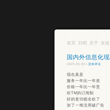
首页
归档
关于
友链
国内外信息化现
2025-03-30 •
没有评论
现在真是
服务一年比一年差
​价格一年比一年贵
​吹TM的订阅制
​好的老功能全砍了
​加了一堆没用破广告