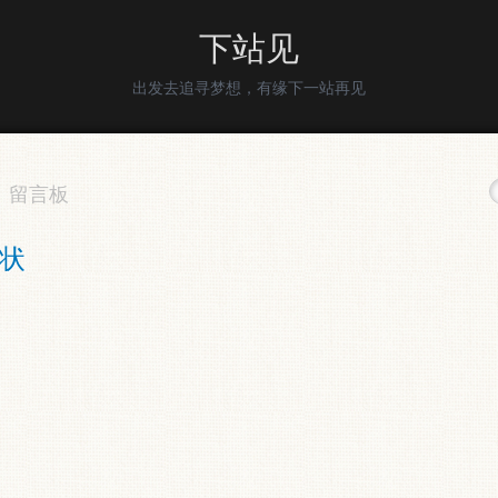
下站见
出发去追寻梦想，有缘下一站再见
留言板
状