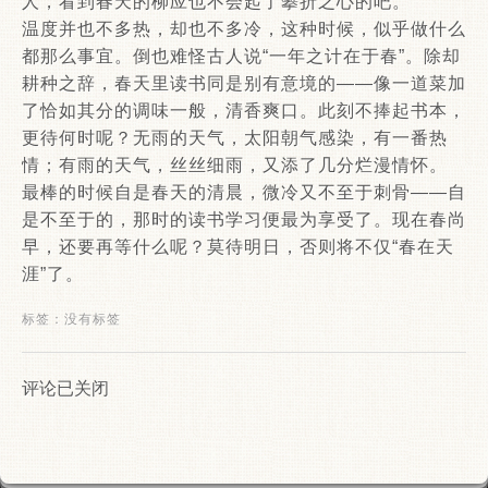
人，看到春天的柳应也不会起了攀折之心的吧。
温度并也不多热，却也不多冷，这种时候，似乎做什么
都那么事宜。倒也难怪古人说“一年之计在于春”。除却
耕种之辞，春天里读书同是别有意境的——像一道菜加
了恰如其分的调味一般，清香爽口。此刻不捧起书本，
更待何时呢？无雨的天气，太阳朝气感染，有一番热
情；有雨的天气，丝丝细雨，又添了几分烂漫情怀。
最棒的时候自是春天的清晨，微冷又不至于刺骨——自
是不至于的，那时的读书学习便最为享受了。现在春尚
早，还要再等什么呢？莫待明日，否则将不仅“春在天
涯”了。
标签：没有标签
评论已关闭