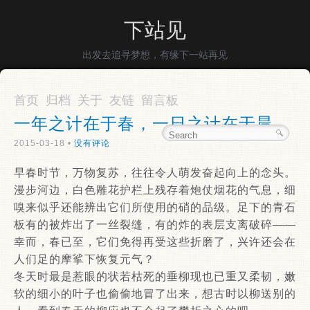
下站见
出发去追寻梦想，有缘下一站再见
首页
归档
关于
友链
留言板
一年之计在于春，一日之计在于晨
2015-03-18 •
没有评论
早春时节，万物复苏，往往令人萌发奋起向上的念头。
漫步河边，白色雕花护栏上残存着炮仗烟花的气息，细
嗅来似乎还能辨出它们所使用的硝的品级。足下的青石
板有的被炸出了一丝裂缝，有的炸的表层支离破碎——
幸而，春已至，它们免得再受这些折磨了，兴许还会在
人们足的摩挲下恢复元气？
冬天时最是惹眼的状若枯死的垂柳现也已重又柔韧，嫩
软的细小的叶子也偷偷地冒了出来，想古时以柳送别的